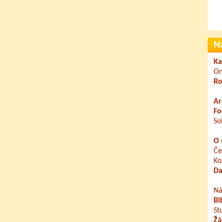
N
Ka
On
Ro
Ar
Fo
So
O 
Če
Ko
Da
Ná
Bi
St
Žá