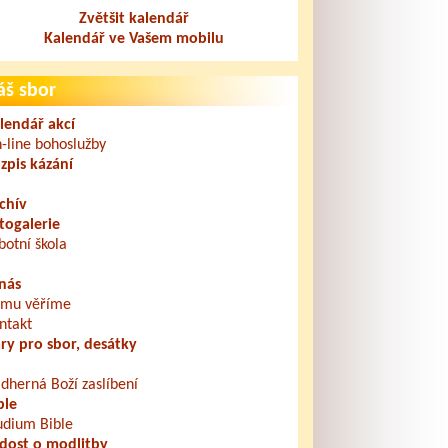
Zvětšit kalendář
Kalendář ve Vašem mobilu
áš sbor
lendář akcí
-line bohoslužby
zpis kázání
chív
togalerie
botní škola
nás
mu věříme
ntakt
ry pro sbor, desátky
dherná Boží zaslíbení
ble
udium Bible
dost o modlitby