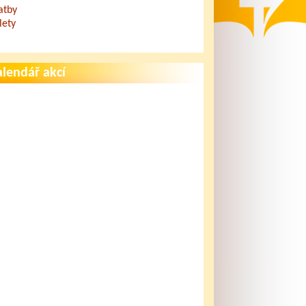
atby
lety
lendář akcí