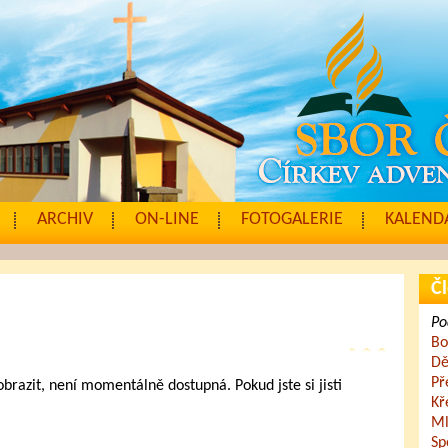
ARCHIV
ON-LINE
FOTOGALERIE
KALENDÁ
Čl
Po
Bo
Dě
Př
zobrazit, není momentálně dostupná. Pokud jste si jisti
Kř
.
Ml
Sp