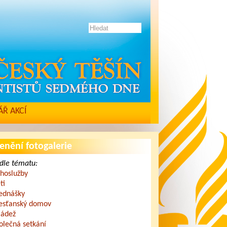
Ř AKCÍ
enění fotogalerie
dle tématu:
hoslužby
ti
ednášky
esťanský domov
ádež
olečná setkání