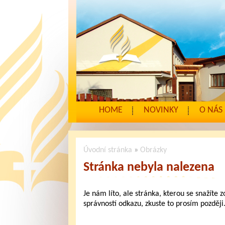
HOME
NOVINKY
O NÁS
Úvodní stránka
»
Obrázky
Stránka nebyla nalezena
Je nám líto, ale stránka, kterou se snažíte 
správností odkazu, zkuste to prosím později