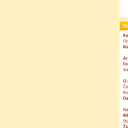
N
Ka
On
Ro
Ar
Fo
So
O 
Če
Ko
Da
Ná
Bi
St
Žá