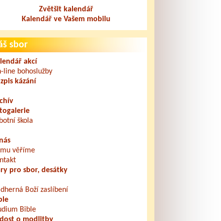
Zvětšit kalendář
Kalendář ve Vašem mobilu
áš sbor
lendář akcí
-line bohoslužby
zpis kázání
chív
togalerie
botní škola
nás
mu věříme
ntakt
ry pro sbor, desátky
dherná Boží zaslíbení
ble
udium Bible
dost o modlitby