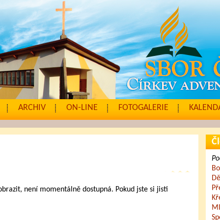
ARCHIV
ON-LINE
FOTOGALERIE
KALENDÁ
Čl
Po
Bo
Dě
Př
zobrazit, není momentálně dostupná. Pokud jste si jisti
Kř
.
Ml
Sp