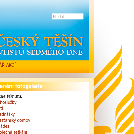
Ř AKCÍ
enění fotogalerie
dle tématu:
hoslužby
ti
ednášky
esťanský domov
ádež
olečná setkání