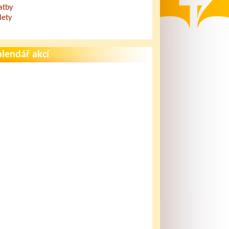
atby
lety
lendář akcí