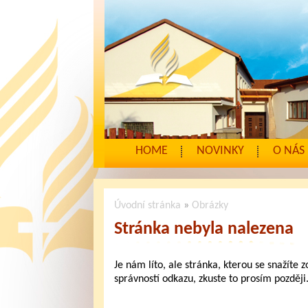
HOME
NOVINKY
O NÁS
Úvodní stránka
»
Obrázky
Stránka nebyla nalezena
Je nám líto, ale stránka, kterou se snažíte 
správností odkazu, zkuste to prosím později