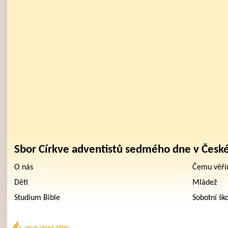
Sbor Církve adventistů sedmého dne v Česk
O nás
Čemu věř
Děti
Mládež
Studium Bible
Sobotní šk