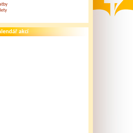
atby
lety
lendář akcí