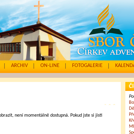
ARCHIV
ON-LINE
FOTOGALERIE
KALENDÁ
Čl
Po
Bo
Dě
Př
zobrazit, není momentálně dostupná. Pokud jste si jisti
Kř
.
Ml
Sp