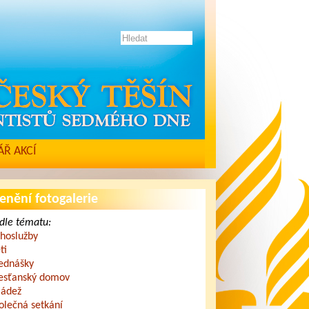
Ř AKCÍ
enění fotogalerie
dle tématu:
hoslužby
ti
ednášky
esťanský domov
ádež
olečná setkání