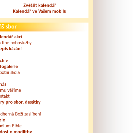
Zvětšit kalendář
Kalendář ve Vašem mobilu
áš sbor
lendář akcí
-line bohoslužby
zpis kázání
chív
togalerie
botní škola
nás
mu věříme
ntakt
ry pro sbor, desátky
dherná Boží zaslíbení
ble
udium Bible
dost o modlitby