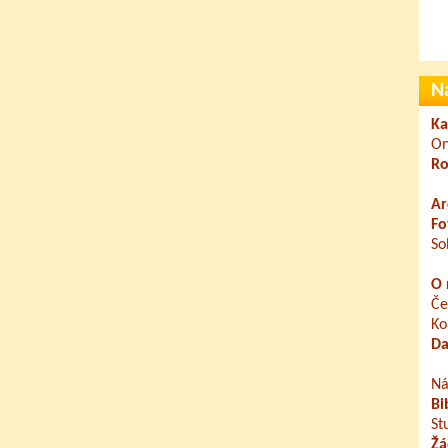
N
Ka
On
Ro
Ar
Fo
So
O 
Če
Ko
Da
Ná
Bi
St
Žá