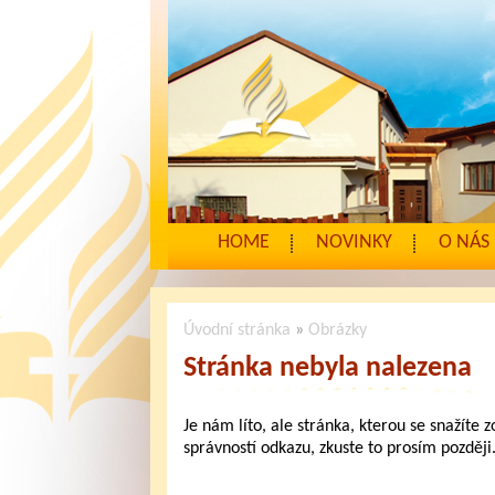
HOME
NOVINKY
O NÁS
Úvodní stránka
»
Obrázky
Stránka nebyla nalezena
Je nám líto, ale stránka, kterou se snažíte 
správností odkazu, zkuste to prosím později