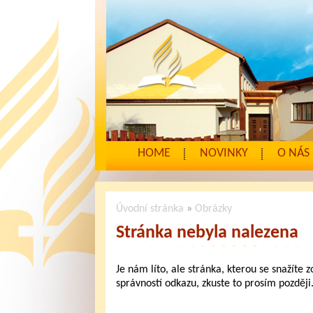
HOME
NOVINKY
O NÁS
Úvodní stránka
»
Obrázky
Stránka nebyla nalezena
Je nám líto, ale stránka, kterou se snažíte 
správností odkazu, zkuste to prosím později