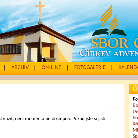
ARCHIV
ON-LINE
FOTOGALERIE
KALENDÁ
Čl
Po
Bo
Dě
Př
zobrazit, není momentálně dostupná. Pokud jste si jisti
Kř
.
Ml
Sp