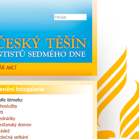
Ř AKCÍ
enění fotogalerie
dle tématu:
hoslužby
ti
ednášky
esťanský domov
ádež
olečná setkání