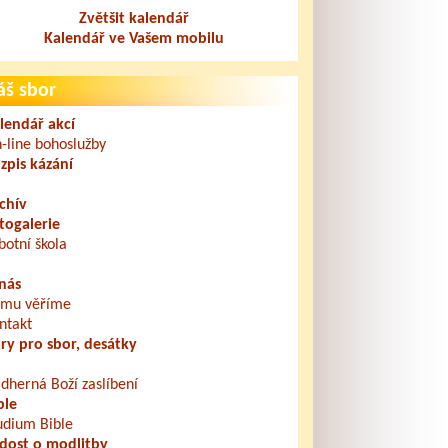
Zvětšit kalendář
Kalendář ve Vašem mobilu
áš sbor
lendář akcí
-line bohoslužby
zpis kázání
chív
togalerie
botní škola
nás
mu věříme
ntakt
ry pro sbor, desátky
dherná Boží zaslíbení
ble
udium Bible
dost o modlitby