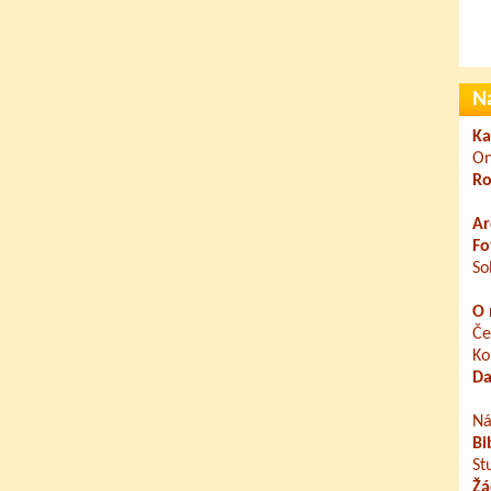
N
Ka
On
Ro
Ar
Fo
So
O 
Če
Ko
Da
Ná
Bi
St
Žá