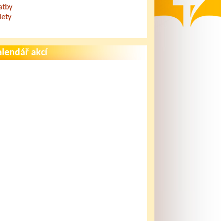
atby
lety
lendář akcí