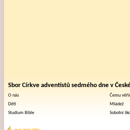
Sbor Církve adventistů sedmého dne v Česk
O nás
Čemu věř
Děti
Mládež
Studium Bible
Sobotní šk