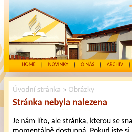
HOME
NOVINKY
O NÁS
ARCHIV
Úvodní stránka
»
Obrázky
Stránka nebyla nalezena
Je nám líto, ale stránka, kterou se sna
momentálně dostupná. Pokud jste si j