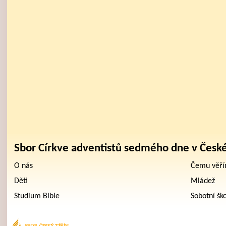
Sbor Církve adventistů sedmého dne v Česk
O nás
Čemu věř
Děti
Mládež
Studium Bible
Sobotní šk