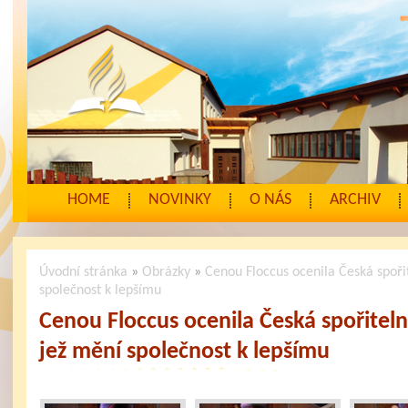
HOME
NOVINKY
O NÁS
ARCHIV
Úvodní stránka
»
Obrázky
»
Cenou Floccus ocenila Česká spořit
společnost k lepšímu
Cenou Floccus ocenila Česká spořiteln
jež mění společnost k lepšímu