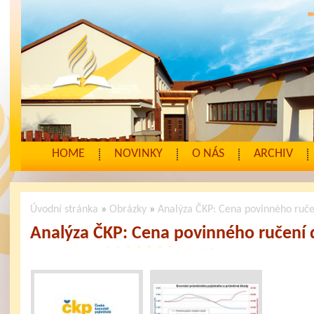
HOME
NOVINKY
O NÁS
ARCHIV
Úvodní stránka
»
Obrázky
»
Analýza ČKP: Cena povinného ruče
Analýza ČKP: Cena povinného ručení 