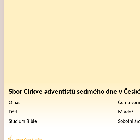
Sbor Církve adventistů sedmého dne v Česk
O nás
Čemu věř
Děti
Mládež
Studium Bible
Sobotní šk