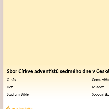
Sbor Církve adventistů sedmého dne v Česk
O nás
Čemu věř
Děti
Mládež
Studium Bible
Sobotní šk