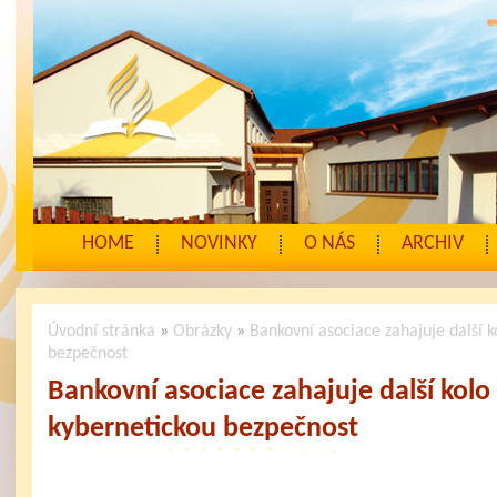
HOME
NOVINKY
O NÁS
ARCHIV
Úvodní stránka
»
Obrázky
»
Bankovní asociace zahajuje další 
bezpečnost
Bankovní asociace zahajuje další kol
kybernetickou bezpečnost