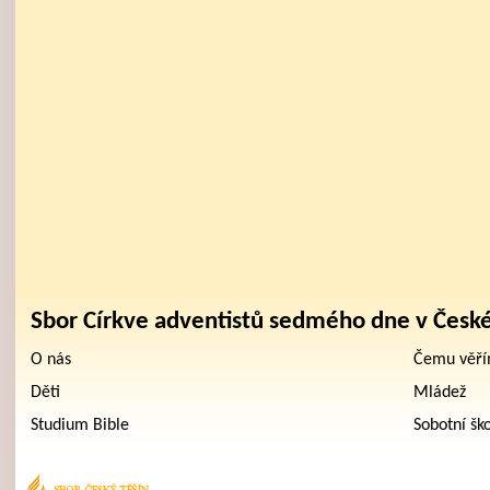
Sbor Církve adventistů sedmého dne v Česk
O nás
Čemu věř
Děti
Mládež
Studium Bible
Sobotní šk