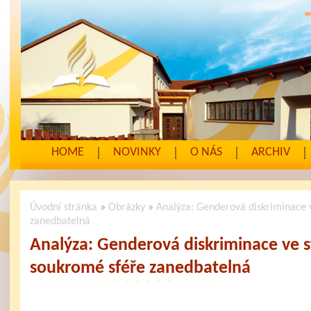
HOME
NOVINKY
O NÁS
ARCHIV
Úvodní stránka
»
Obrázky
»
Analýza: Genderová diskriminace v
zanedbatelná
Analýza: Genderová diskriminace ve st
soukromé sféře zanedbatelná