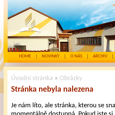
HOME
NOVINKY
O NÁS
ARCHIV
Úvodní stránka
»
Obrázky
Stránka nebyla nalezena
Je nám líto, ale stránka, kterou se sna
momentálně dostupná. Pokud jste si j