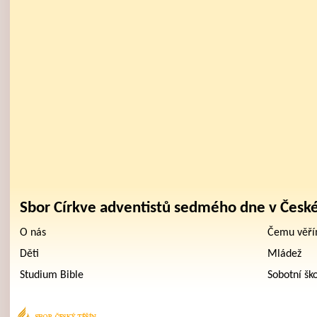
Sbor Církve adventistů sedmého dne v Česk
O nás
Čemu věř
Děti
Mládež
Studium Bible
Sobotní šk