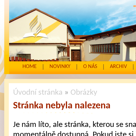
HOME
NOVINKY
O NÁS
ARCHIV
Úvodní stránka
»
Obrázky
Stránka nebyla nalezena
Je nám líto, ale stránka, kterou se sna
momentálně dostupná. Pokud jste si j