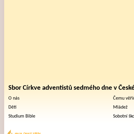
Sbor Církve adventistů sedmého dne v Česk
O nás
Čemu věř
Děti
Mládež
Studium Bible
Sobotní šk