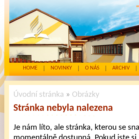
HOME
NOVINKY
O NÁS
ARCHIV
Úvodní stránka
»
Obrázky
Stránka nebyla nalezena
Je nám líto, ale stránka, kterou se sna
momentálně dostupná. Pokud jste si j