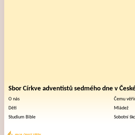
Sbor Církve adventistů sedmého dne v Česk
O nás
Čemu věř
Děti
Mládež
Studium Bible
Sobotní šk