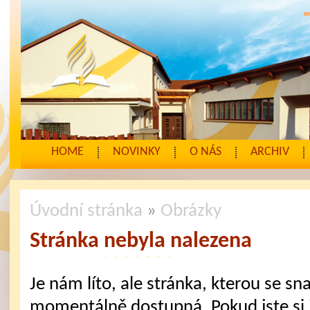
HOME
NOVINKY
O NÁS
ARCHIV
Úvodní stránka
»
Obrázky
Stránka nebyla nalezena
Je nám líto, ale stránka, kterou se sna
momentálně dostupná. Pokud jste si j