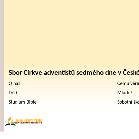
Sbor Církve adventistů sedmého dne v Česk
O nás
Čemu věř
Děti
Mládež
Studium Bible
Sobotní šk