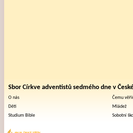
Sbor Církve adventistů sedmého dne v Česk
O nás
Čemu věř
Děti
Mládež
Studium Bible
Sobotní šk