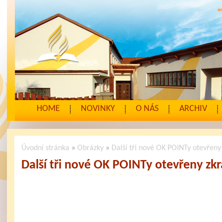
HOME
NOVINKY
O NÁS
ARCHIV
Úvodní stránka
»
Obrázky
»
Další tři nové OK POINTy otevřeny
Další tři nové OK POINTy otevřeny zk