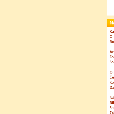
N
Ka
On
Ro
Ar
Fo
So
O 
Če
Ko
Da
Ná
Bi
St
Žá