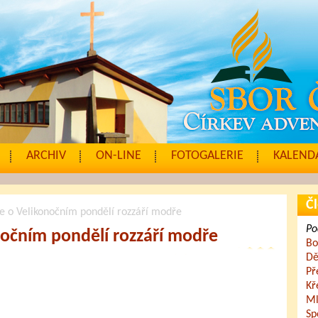
ARCHIV
ON-LINE
FOTOGALERIE
KALENDÁ
Čl
o Velikonočním pondělí rozzáří modře
Po
očním pondělí rozzáří modře
Bo
Dě
Př
Kř
Ml
Sp