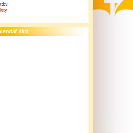
atby
lety
lendář akcí