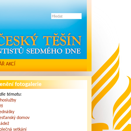
Ř AKCÍ
enění fotogalerie
dle tématu:
hoslužby
ti
ednášky
esťanský domov
ádež
olečná setkání