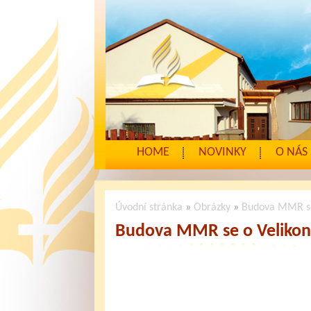
HOME
NOVINKY
O NÁS
Úvodní stránka
»
Obrázky
»
Budova MMR se 
Budova MMR se o Velikon