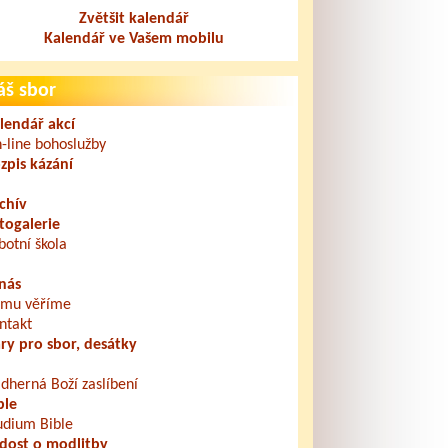
Zvětšit kalendář
Kalendář ve Vašem mobilu
áš sbor
lendář akcí
-line bohoslužby
zpis kázání
chív
togalerie
botní škola
nás
mu věříme
ntakt
ry pro sbor, desátky
dherná Boží zaslíbení
ble
udium Bible
dost o modlitby