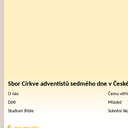
Sbor Církve adventistů sedmého dne v Česk
O nás
Čemu věř
Děti
Mládež
Studium Bible
Sobotní šk