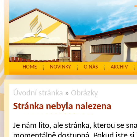
HOME
NOVINKY
O NÁS
ARCHIV
Úvodní stránka
»
Obrázky
Stránka nebyla nalezena
Je nám líto, ale stránka, kterou se sna
momentálně dostupná. Pokud jste si j