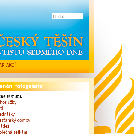
Ř AKCÍ
enění fotogalerie
dle tématu:
hoslužby
ti
ednášky
esťanský domov
ádež
olečná setkání