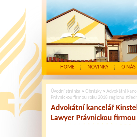
HOME
NOVINKY
O NÁS
Úvodní stránka
»
Obrázky
»
Advokátní kanc
Právnickou firmou roku 2018 regionu střed
Advokátní kancelář Kinste
Lawyer Právnickou firmou 