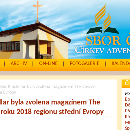
ARCHIV
ON-LINE
FOTOGALERIE
KALENDÁ
Čl
elář Kinstellar byla zvolena magazínem The Lawyer
ní Evropy
Po
Bo
llar byla zvolena magazínem The
Dě
roku 2018 regionu střední Evropy
Př
Kř
Ml
Sp