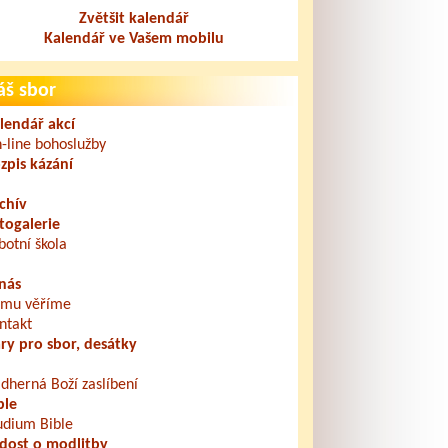
Zvětšit kalendář
Kalendář ve Vašem mobilu
áš sbor
lendář akcí
-line bohoslužby
zpis kázání
chív
togalerie
botní škola
nás
mu věříme
ntakt
ry pro sbor, desátky
dherná Boží zaslíbení
ble
udium Bible
dost o modlitby