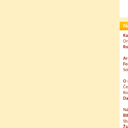
N
Ka
On
Ro
Ar
Fo
So
O 
Če
Ko
Da
Ná
Bi
St
Žá