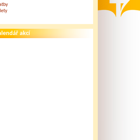
atby
lety
lendář akcí