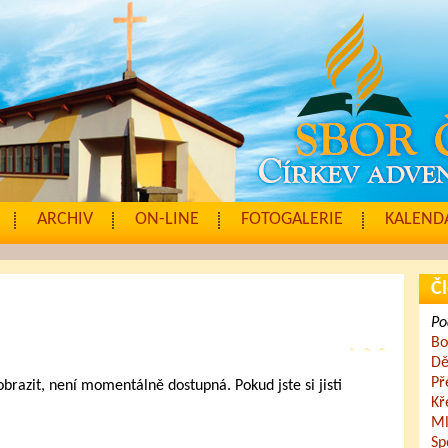
ARCHIV
ON-LINE
FOTOGALERIE
KALENDÁ
Čl
Po
Bo
Dě
Př
zobrazit, není momentálně dostupná. Pokud jste si jisti
Kř
.
Ml
Sp