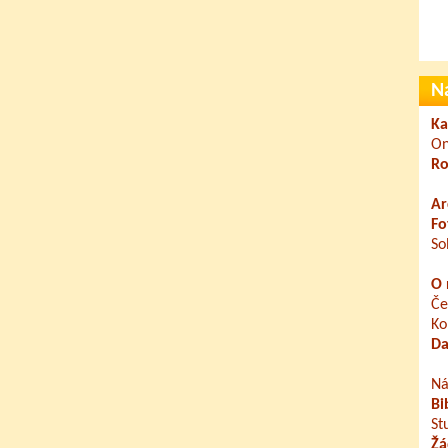
N
Ka
On
Ro
Ar
Fo
So
O 
Če
Ko
Da
Ná
Bi
St
Žá