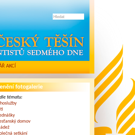
Ř AKCÍ
enění fotogalerie
dle tématu:
hoslužby
ti
ednášky
esťanský domov
ádež
olečná setkání