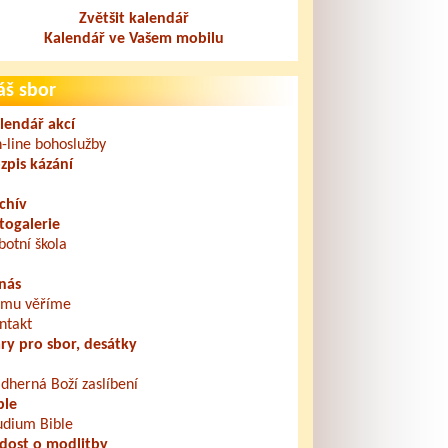
Zvětšit kalendář
Kalendář ve Vašem mobilu
áš sbor
lendář akcí
-line bohoslužby
zpis kázání
chív
togalerie
botní škola
nás
mu věříme
ntakt
ry pro sbor, desátky
dherná Boží zaslíbení
ble
udium Bible
dost o modlitby