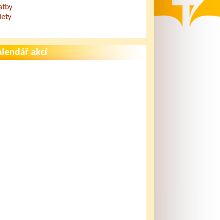
atby
lety
lendář akcí