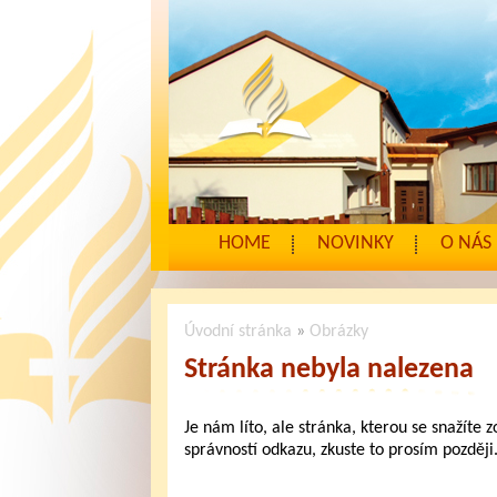
HOME
NOVINKY
O NÁS
Úvodní stránka
»
Obrázky
Stránka nebyla nalezena
Je nám líto, ale stránka, kterou se snažíte 
správností odkazu, zkuste to prosím později