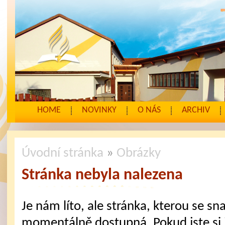
HOME
NOVINKY
O NÁS
ARCHIV
Úvodní stránka
»
Obrázky
Stránka nebyla nalezena
Je nám líto, ale stránka, kterou se sna
momentálně dostupná. Pokud jste si j