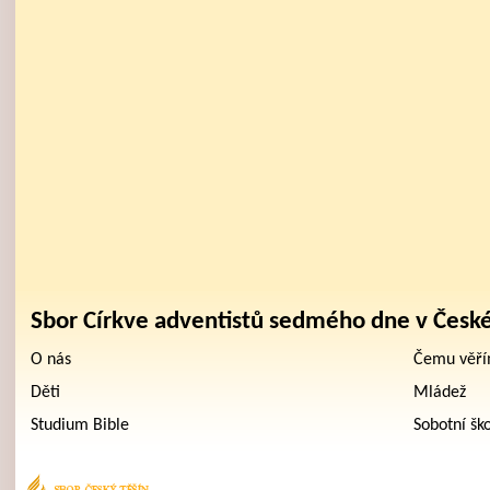
Sbor Církve adventistů sedmého dne v Česk
O nás
Čemu věř
Děti
Mládež
Studium Bible
Sobotní šk