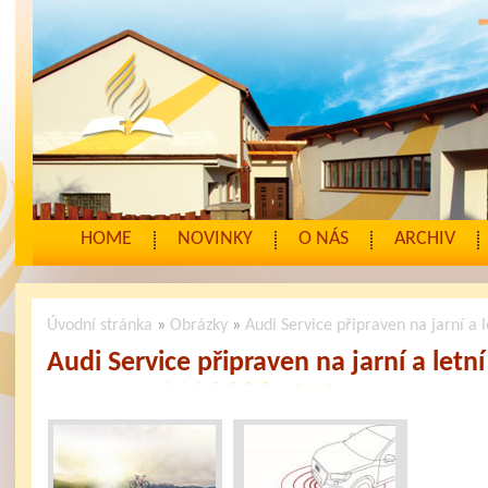
HOME
NOVINKY
O NÁS
ARCHIV
Úvodní stránka
»
Obrázky
»
Audi Service připraven na jarní a 
Audi Service připraven na jarní a letn