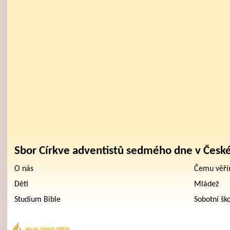
Sbor Církve adventistů sedmého dne v Česk
O nás
Čemu věř
Děti
Mládež
Studium Bible
Sobotní šk