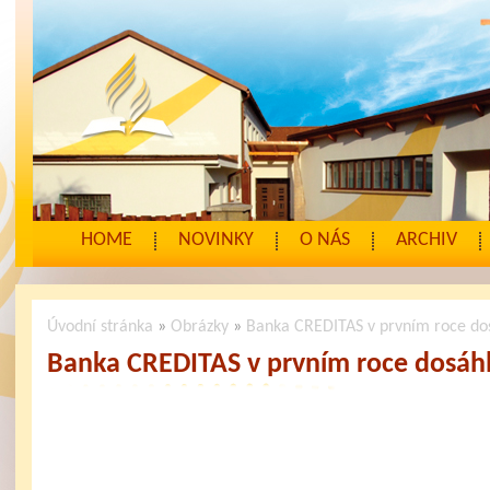
HOME
NOVINKY
O NÁS
ARCHIV
Úvodní stránka
»
Obrázky
»
Banka CREDITAS v prvním roce dos
Banka CREDITAS v prvním roce dosáhl