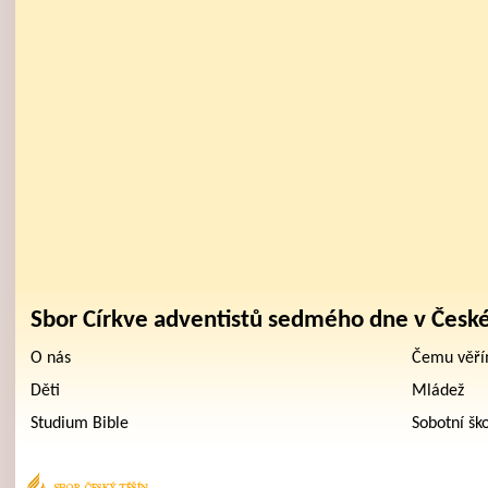
Sbor Církve adventistů sedmého dne v Česk
O nás
Čemu věř
Děti
Mládež
Studium Bible
Sobotní šk