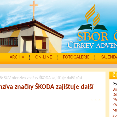
ARCHIV
ON-LINE
FOTOGALERIE
KALENDÁ
Čl
: SUV-ofenzíva značky ŠKODA zajišťuje další růst
Po
zíva značky ŠKODA zajišťuje další
Bo
Dě
Př
Kř
Ml
Sp