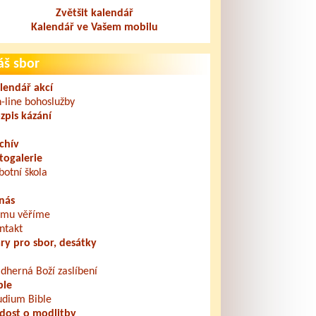
Zvětšit kalendář
Kalendář ve Vašem mobilu
áš sbor
lendář akcí
-line bohoslužby
zpis kázání
chív
togalerie
botní škola
nás
mu věříme
ntakt
ry pro sbor, desátky
dherná Boží zaslíbení
ble
udium Bible
dost o modlitby