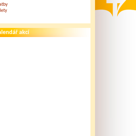
atby
lety
lendář akcí