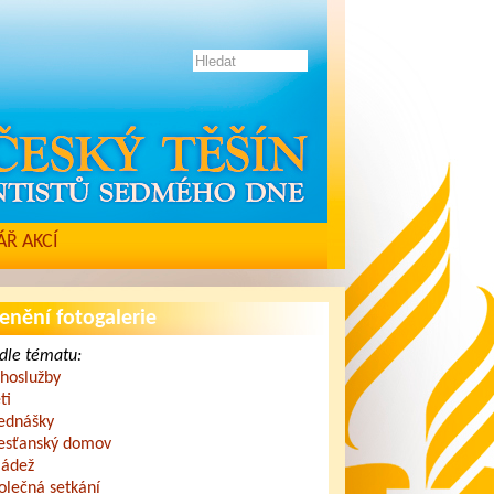
Ř AKCÍ
enění fotogalerie
dle tématu:
hoslužby
ti
ednášky
esťanský domov
ádež
olečná setkání