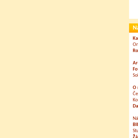
N
Ka
On
Ro
Ar
Fo
So
O 
Če
Ko
Da
Ná
Bi
St
Žá