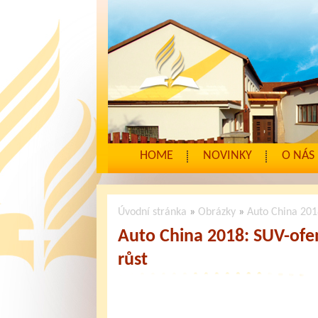
HOME
NOVINKY
O NÁS
Úvodní stránka
»
Obrázky
»
Auto China 2018
Auto China 2018: SUV-ofen
růst