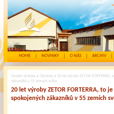
HOME
NOVINKY
O NÁS
ARCHIV
Úvodní stránka
»
Obrázky
»
20 let výroby ZETOR FORTERRA, to 
zákazníků v 55 zemích světa
20 let výroby ZETOR FORTERRA, to je 2
spokojených zákazníků v 55 zemích sv