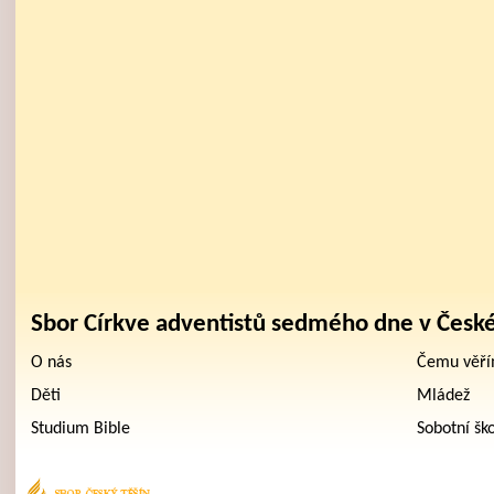
Sbor Církve adventistů sedmého dne v Česk
O nás
Čemu věř
Děti
Mládež
Studium Bible
Sobotní šk