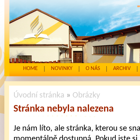
HOME
NOVINKY
O NÁS
ARCHIV
Úvodní stránka
»
Obrázky
Stránka nebyla nalezena
Je nám líto, ale stránka, kterou se sna
momentálně dostupná. Pokud jste si j