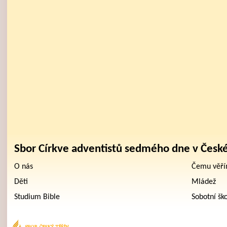
Sbor Církve adventistů sedmého dne v Česk
O nás
Čemu věř
Děti
Mládež
Studium Bible
Sobotní šk