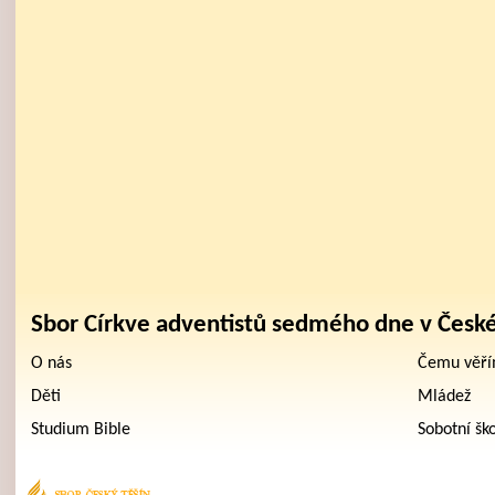
Sbor Církve adventistů sedmého dne v Česk
O nás
Čemu věř
Děti
Mládež
Studium Bible
Sobotní šk