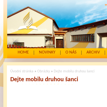
HOME
NOVINKY
O NÁS
ARCHIV
Úvodní stránka
»
Obrázky
»
Dejte mobilu druhou šanci
Dejte mobilu druhou šanci