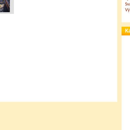
Sv
Vý
Ka