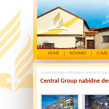
HOME
NOVINKY
O NÁS
Úvodní stránka
»
Obrázky
»
Central Group 
Central Group nabídne des