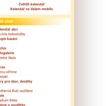
Zvětšit kalendář
Kalendář ve Vašem mobilu
áš sbor
lendář akcí
-line bohoslužby
zpis kázání
chív
togalerie
botní škola
nás
mu věříme
ntakt
ry pro sbor, desátky
dherná Boží zaslíbení
ble
udium Bible
dost o modlitby