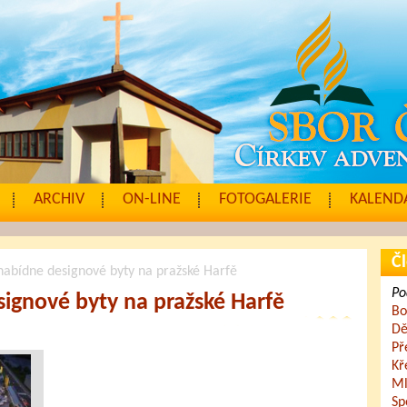
ARCHIV
ON-LINE
FOTOGALERIE
KALENDÁ
Čl
nabídne designové byty na pražské Harfě
Po
ignové byty na pražské Harfě
Bo
Dě
Př
Kř
Ml
Sp