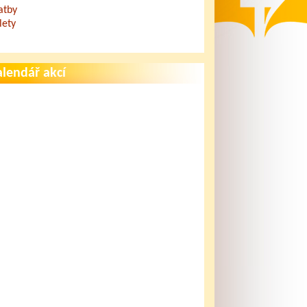
atby
lety
lendář akcí