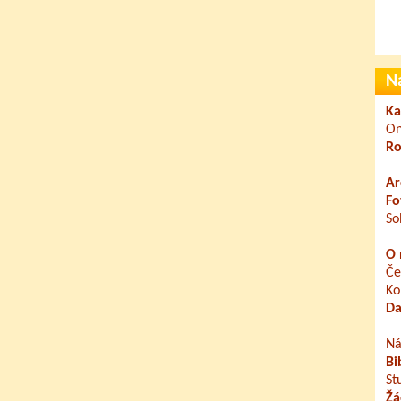
N
Ka
On
Ro
Ar
Fo
So
O 
Če
Ko
Da
Ná
Bi
St
Žá