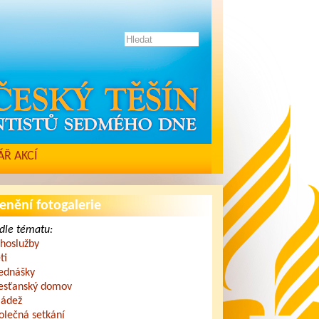
Ř AKCÍ
enění fotogalerie
dle tématu:
hoslužby
ti
ednášky
esťanský domov
ádež
olečná setkání