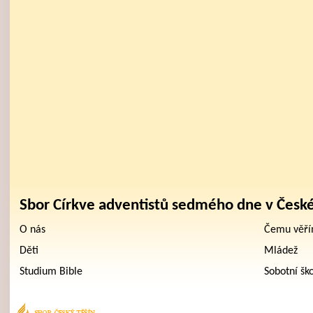
Sbor Církve adventistů sedmého dne v Česk
O nás
Čemu věř
Děti
Mládež
Studium Bible
Sobotní šk