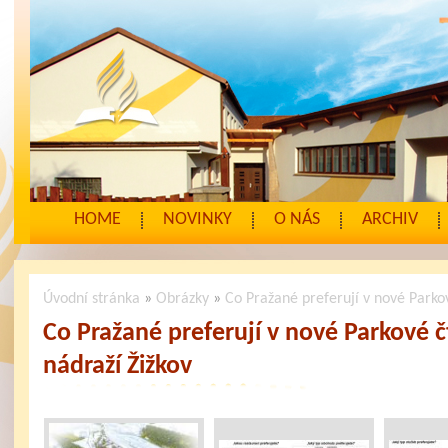
HOME
NOVINKY
O NÁS
ARCHIV
Úvodní stránka
»
Obrázky
»
Co Pražané preferují v nové Parko
Co Pražané preferují v nové Parkové 
nádraží Žižkov