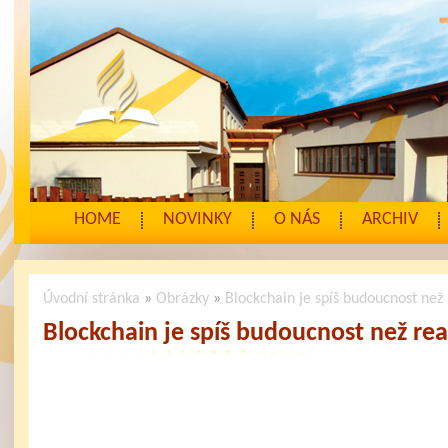
HOME
NOVINKY
O NÁS
ARCHIV
Úvodní stránka
»
Obrázky
»
Blockchain je spíš budoucnost než 
Blockchain je spíš budoucnost než rea