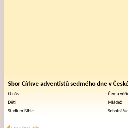
Sbor Církve adventistů sedmého dne v Česk
O nás
Čemu věř
Děti
Mládež
Studium Bible
Sobotní šk