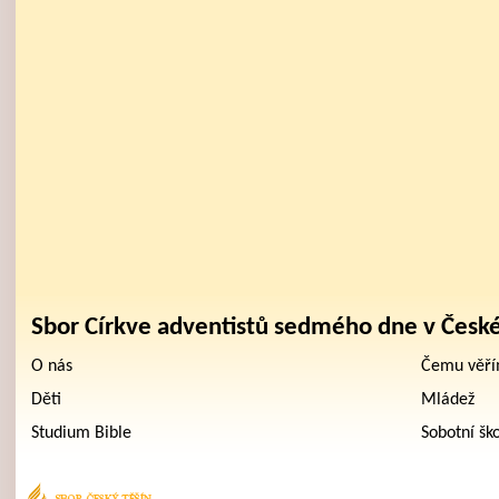
Sbor Církve adventistů sedmého dne v Česk
O nás
Čemu věř
Děti
Mládež
Studium Bible
Sobotní šk