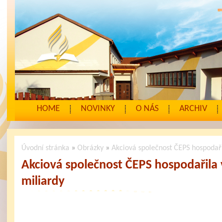
HOME
NOVINKY
O NÁS
ARCHIV
Úvodní stránka
»
Obrázky
»
Akciová společnost ČEPS hospodaři
Akciová společnost ČEPS hospodařila v
miliardy