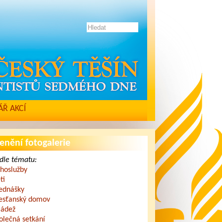
Ř AKCÍ
enění fotogalerie
dle tématu:
hoslužby
ti
ednášky
esťanský domov
ádež
olečná setkání