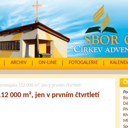
ARCHIV
ON-LINE
FOTOGALERIE
KALENDÁ
Čl
ronajala 112 000 m², jen v prvním čtvrtletí
Po
2 000 m², jen v prvním čtvrtletí
Bo
Dě
Př
Kř
Ml
Sp