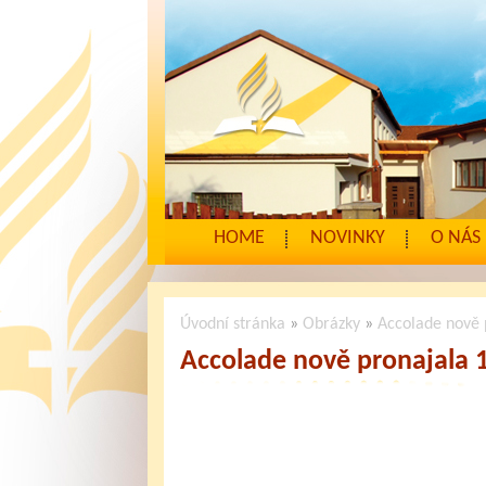
HOME
NOVINKY
O NÁS
Úvodní stránka
»
Obrázky
»
Accolade nově p
Accolade nově pronajala 11