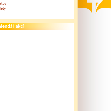
atby
lety
lendář akcí