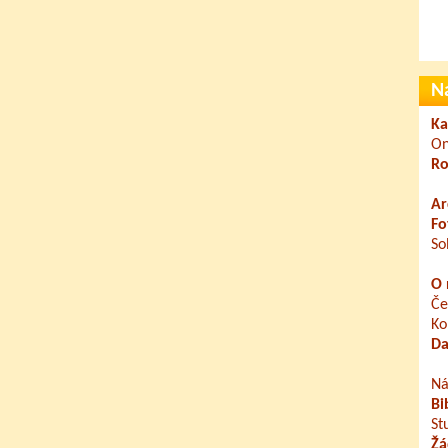
N
Ka
On
Ro
Ar
Fo
So
O 
Če
Ko
Da
Ná
Bi
St
Žá