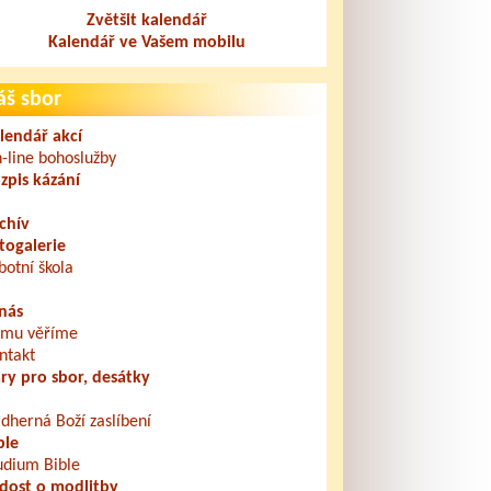
Zvětšit kalendář
Kalendář ve Vašem mobilu
áš sbor
lendář akcí
-line bohoslužby
zpis kázání
chív
togalerie
botní škola
nás
mu věříme
ntakt
ry pro sbor, desátky
dherná Boží zaslíbení
ble
udium Bible
dost o modlitby