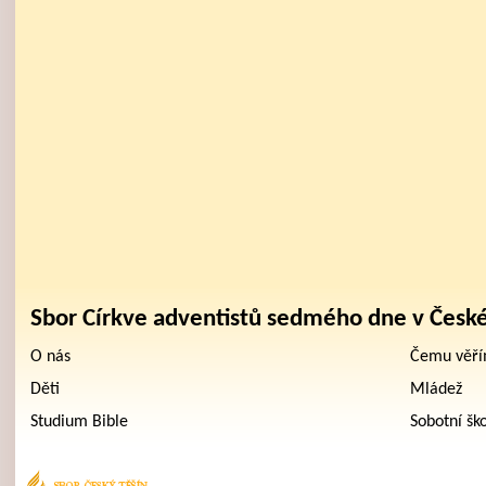
Sbor Církve adventistů sedmého dne v Česk
O nás
Čemu věř
Děti
Mládež
Studium Bible
Sobotní šk