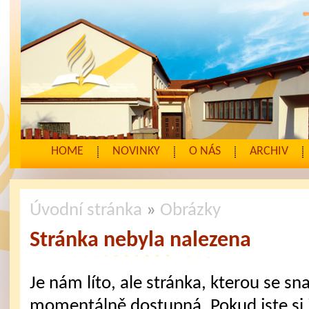
HOME
NOVINKY
O NÁS
ARCHIV
Úvodní stránka
»
Obrázky
Stránka nebyla nalezena
Je nám líto, ale stránka, kterou se sna
momentálně dostupná. Pokud jste si j