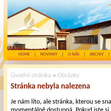
HOME
NOVINKY
O NÁS
ARCHIV
Úvodní stránka
»
Obrázky
Stránka nebyla nalezena
Je nám líto, ale stránka, kterou se sna
momentálně dostupná. Pokud jste si j