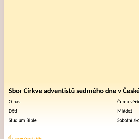
Sbor Církve adventistů sedmého dne v Česk
O nás
Čemu věř
Děti
Mládež
Studium Bible
Sobotní šk