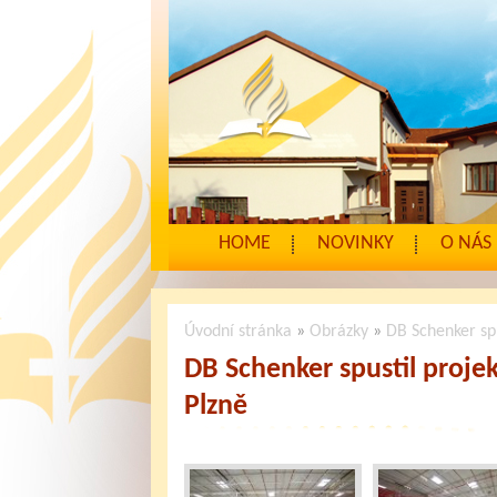
HOME
NOVINKY
O NÁS
Úvodní stránka
»
Obrázky
»
DB Schenker spu
DB Schenker spustil projek
Plzně