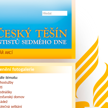
Ř AKCÍ
enění fotogalerie
dle tématu:
hoslužby
ti
ednášky
esťanský domov
ádež
olečná setkání