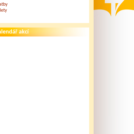
atby
lety
lendář akcí