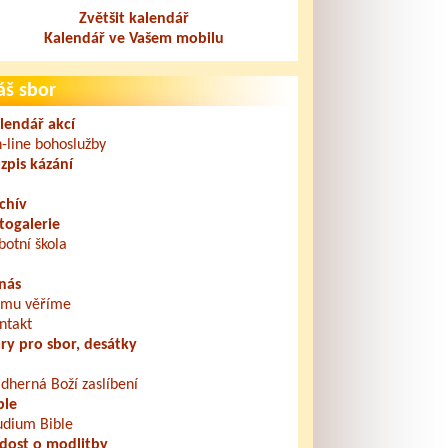
Zvětšit kalendář
Kalendář ve Vašem mobilu
áš sbor
lendář akcí
-line bohoslužby
zpis kázání
chív
togalerie
botní škola
nás
mu věříme
ntakt
ry pro sbor, desátky
dherná Boží zaslíbení
ble
udium Bible
dost o modlitby