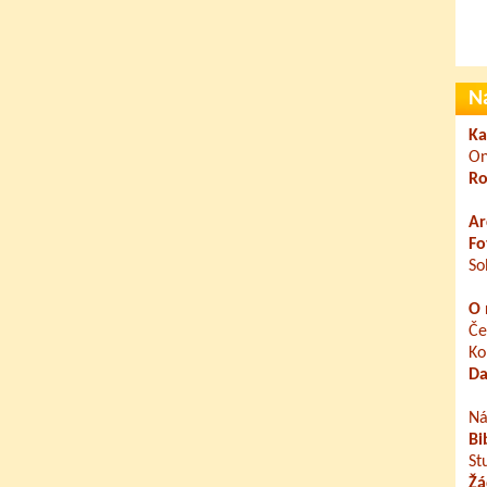
N
Ka
On
Ro
Ar
Fo
So
O 
Če
Ko
Da
Ná
Bi
St
Žá