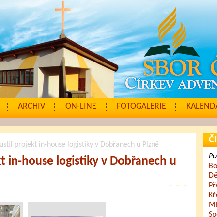
ARCHIV
ON-LINE
FOTOGALERIE
KALENDÁ
Čl
stil projekt in-house logistiky v Dobřanech u Plzně
Po
t in-house logistiky v Dobřanech u
Bo
Dě
Př
Kř
Ml
Sp