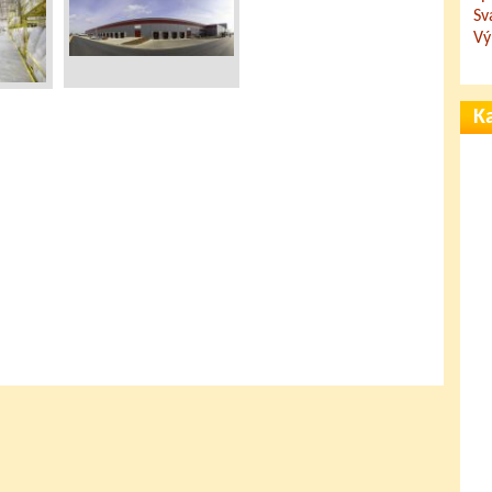
Sv
Vý
Ka