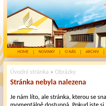
HOME
NOVINKY
O NÁS
ARCHIV
Úvodní stránka
»
Obrázky
Stránka nebyla nalezena
Je nám líto, ale stránka, kterou se sna
momentálně dostupná. Pokud jste si j