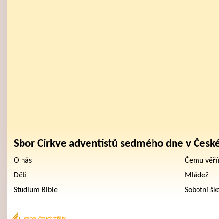
Sbor Církve adventistů sedmého dne v Česk
O nás
Čemu věř
Děti
Mládež
Studium Bible
Sobotní šk