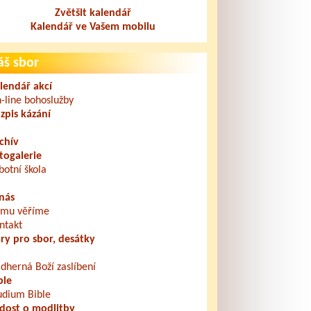
Zvětšit kalendář
Kalendář ve Vašem mobilu
áš sbor
lendář akcí
-line bohoslužby
zpis kázání
chív
togalerie
botní škola
nás
mu věříme
ntakt
ry pro sbor, desátky
dherná Boží zaslíbení
ble
udium Bible
dost o modlitby