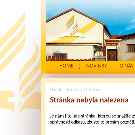
HOME
NOVINKY
O NÁS
Úvodní stránka
»
Obrázky
Stránka nebyla nalezena
Je nám líto, ale stránka, kterou se snažíte 
správností odkazu, zkuste to prosím později