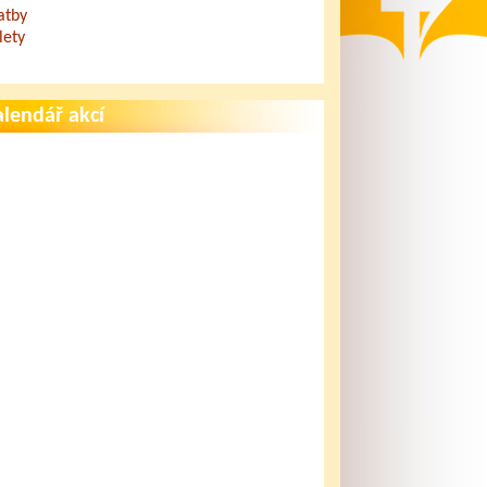
atby
lety
lendář akcí