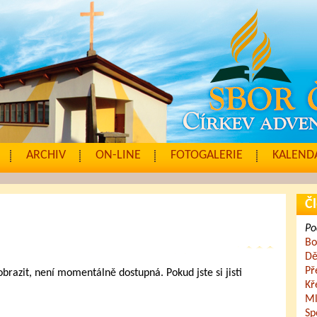
ARCHIV
ON-LINE
FOTOGALERIE
KALENDÁ
Čl
Po
Bo
Dě
Př
zobrazit, není momentálně dostupná. Pokud jste si jisti
Kř
.
Ml
Sp