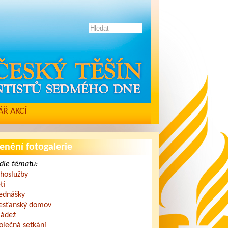
Ř AKCÍ
enění fotogalerie
dle tématu:
hoslužby
ti
ednášky
esťanský domov
ádež
olečná setkání