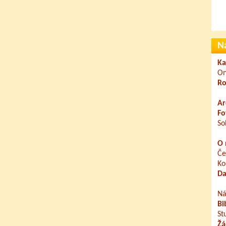
N
Ka
On
Ro
Ar
Fo
So
O 
Če
Ko
Da
Ná
Bi
St
Žá