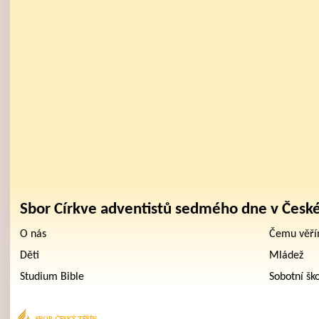
Sbor Církve adventistů sedmého dne v Česk
O nás
Čemu věř
Děti
Mládež
Studium Bible
Sobotní šk