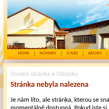
HOME
NOVINKY
O NÁS
ARCHIV
Úvodní stránka
»
Obrázky
Stránka nebyla nalezena
Je nám líto, ale stránka, kterou se sna
momentálně dostupná. Pokud jste si j