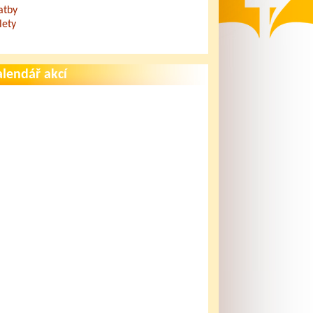
atby
lety
lendář akcí