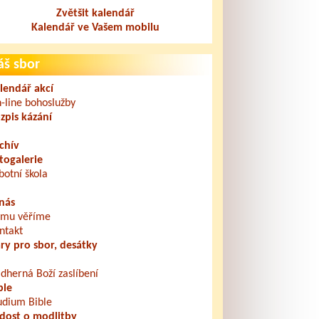
Zvětšit kalendář
Kalendář ve Vašem mobilu
áš sbor
lendář akcí
-line bohoslužby
zpis kázání
chív
togalerie
botní škola
nás
mu věříme
ntakt
ry pro sbor, desátky
dherná Boží zaslíbení
ble
udium Bible
dost o modlitby