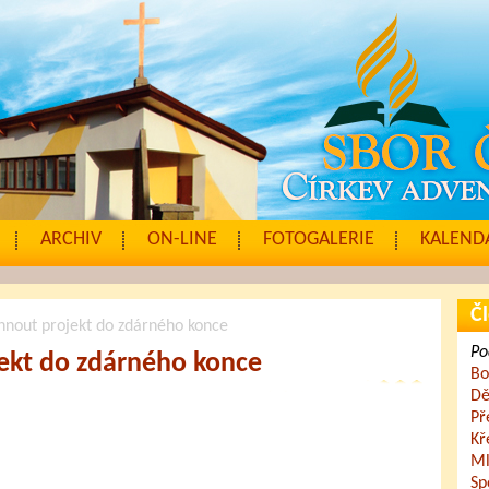
ARCHIV
ON-LINE
FOTOGALERIE
KALENDÁ
Čl
áhnout projekt do zdárného konce
Po
jekt do zdárného konce
Bo
Dě
Př
Kř
Ml
Sp