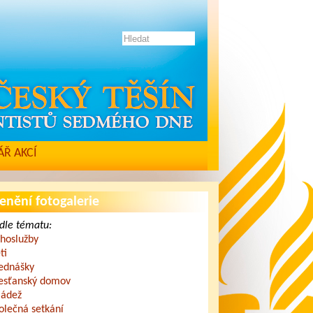
Ř AKCÍ
enění fotogalerie
dle tématu:
hoslužby
ti
ednášky
esťanský domov
ádež
olečná setkání