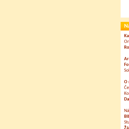
N
Ka
On
Ro
Ar
Fo
So
O 
Če
Ko
Da
Ná
Bi
St
Žá