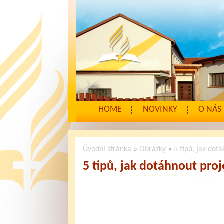
HOME
NOVINKY
O NÁS
Úvodní stránka
»
Obrázky
»
5 tipů, jak dot
5 tipů, jak dotáhnout pro