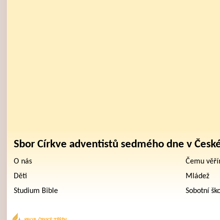
Sbor Církve adventistů sedmého dne v Česk
O nás
Čemu věř
Děti
Mládež
Studium Bible
Sobotní šk