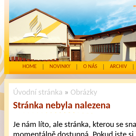
HOME
NOVINKY
O NÁS
ARCHIV
Úvodní stránka
»
Obrázky
Stránka nebyla nalezena
Je nám líto, ale stránka, kterou se sna
momentálně dostupná. Pokud jste si j