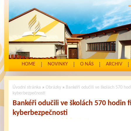
HOME
NOVINKY
O NÁS
ARCHIV
Úvodní stránka
»
Obrázky
»
Bankéři odučili ve školách 570 hod
kyberbezpečnosti
Bankéři odučili ve školách 570 hodin 
kyberbezpečnosti