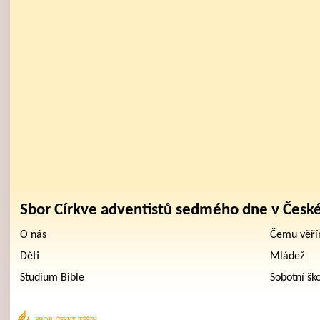
Sbor Církve adventistů sedmého dne v Česk
O nás
Čemu věř
Děti
Mládež
Studium Bible
Sobotní šk