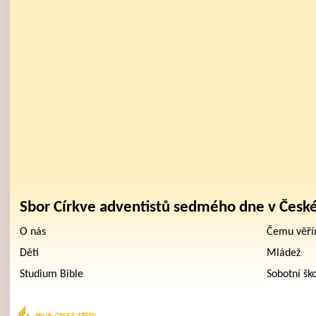
Sbor Církve adventistů sedmého dne v Česk
O nás
Čemu věř
Děti
Mládež
Studium Bible
Sobotní šk