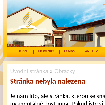
HOME
NOVINKY
O NÁS
ARCHIV
Úvodní stránka
»
Obrázky
Stránka nebyla nalezena
Je nám líto, ale stránka, kterou se sna
momentálně dostupná. Pokud jste si j