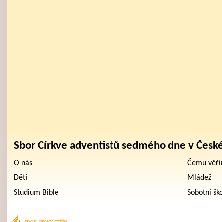
Sbor Církve adventistů sedmého dne v Česk
O nás
Čemu věř
Děti
Mládež
Studium Bible
Sobotní šk