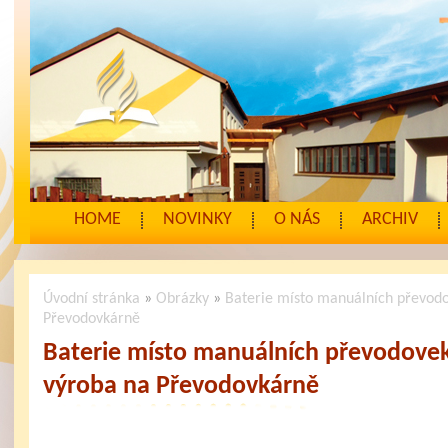
HOME
NOVINKY
O NÁS
ARCHIV
Úvodní stránka
»
Obrázky
»
Baterie místo manuálních převodo
Převodovkárně
Baterie místo manuálních převodovek.
výroba na Převodovkárně