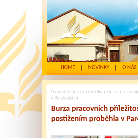
HOME
NOVINKY
O NÁS
Úvodní stránka
»
Obrázky
»
Burza pracovníc
v Pardubicích
Burza pracovních příležito
postižením proběhla v Par