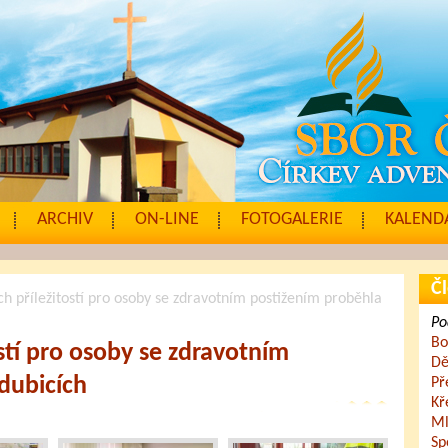
ARCHIV
ON-LINE
FOTOGALERIE
KALENDÁ
Čl
h příležitostí pro osoby se zdravotním postižením proběhla
Po
Bo
stí pro osoby se zdravotním
Dě
dubicích
Př
Kř
Ml
Sp