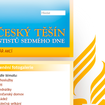
Ř AKCÍ
enění fotogalerie
dle tématu:
hoslužby
ti
ednášky
esťanský domov
ádež
olečná setkání