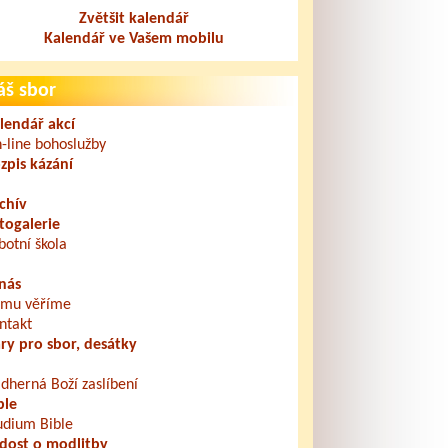
Zvětšit kalendář
Kalendář ve Vašem mobilu
áš sbor
lendář akcí
-line bohoslužby
zpis kázání
chív
togalerie
botní škola
nás
mu věříme
ntakt
ry pro sbor, desátky
dherná Boží zaslíbení
ble
udium Bible
dost o modlitby