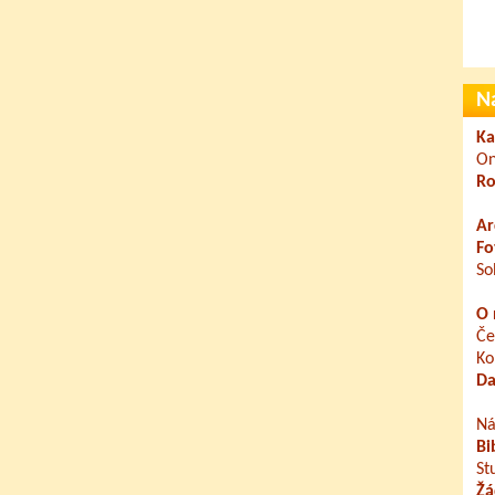
N
Ka
On
Ro
Ar
Fo
So
O 
Če
Ko
Da
Ná
Bi
St
Žá