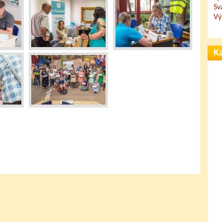
Sv
Vý
Ka