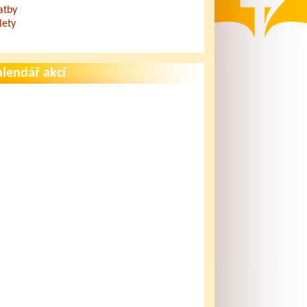
atby
lety
lendář akcí