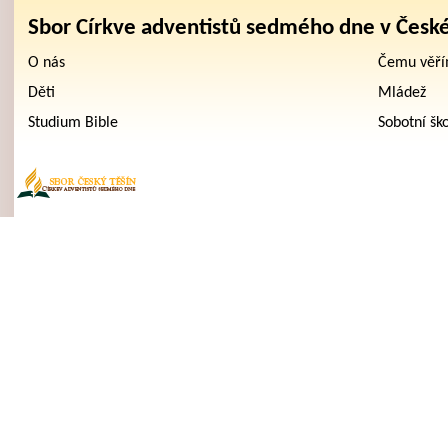
Sbor Církve adventistů sedmého dne v Česk
O nás
Čemu věř
Děti
Mládež
Studium Bible
Sobotní šk