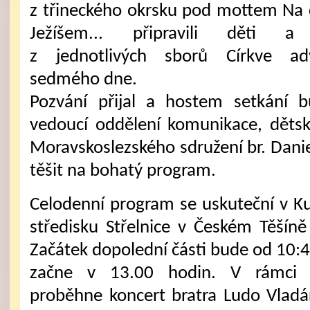
z třineckého okrsku pod mottem Na 
Ježíšem... připravili děti a
z jednotlivých sborů Církve adv
sedmého dne.
Pozvání přijal a hostem setkání b
vedoucí oddělení komunikace, dětsk
Moravskoslezského sdružení br. Dan
těšit na bohatý program.
Celodenní program se uskuteční v K
středisku Střelnice v Českém Těšíně 
Začátek dopolední části bude od 10:4
začne v 13.00 hodin. V rámci 
proběhne koncert bratra Ludo Vladá