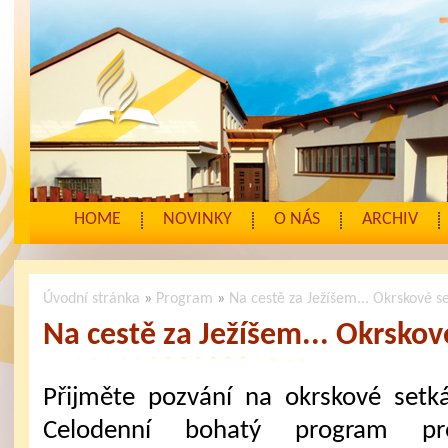
HOME
NOVINKY
O NÁS
ARCHIV
Úvodní stránka
»
Program
»
Na cestě za Ježíšem... Okrskové s
Na cestě za Ježíšem... Okrskov
Přijměte pozvání na okrskové setká
Celodenní bohatý program pr