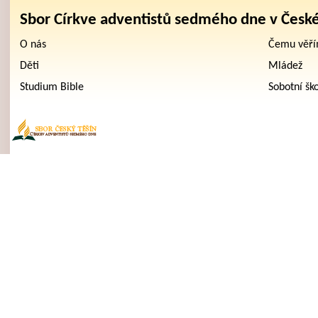
Sbor Církve adventistů sedmého dne v Česk
O nás
Čemu věř
Děti
Mládež
Studium Bible
Sobotní šk