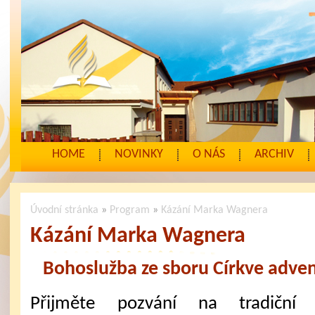
HOME
NOVINKY
O NÁS
ARCHIV
Úvodní stránka
»
Program
»
Kázání Marka Wagnera
Kázání Marka Wagnera
Bohoslužba ze sboru Církve adven
Přijměte pozvání na tradiční 