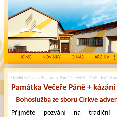
HOME
NOVINKY
O NÁS
ARCHIV
Úvodní stránka
»
Program
»
Památka Večeře Páně + kázání J
Památka Večeře Páně + kázání
Bohoslužba ze sboru Církve adven
Přijměte pozvání na tradiční 