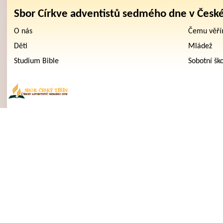
Sbor Církve adventistů sedmého dne v Česk
O nás
Čemu věř
Děti
Mládež
Studium Bible
Sobotní šk