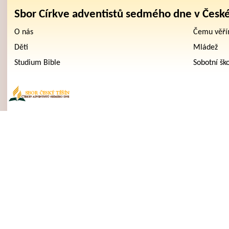
Sbor Církve adventistů sedmého dne v Česk
O nás
Čemu věř
Děti
Mládež
Studium Bible
Sobotní šk