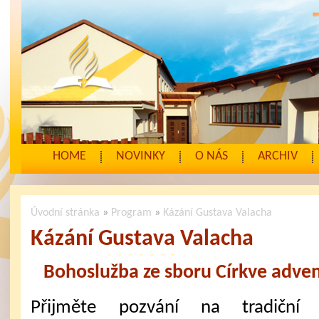
HOME
NOVINKY
O NÁS
ARCHIV
Úvodní stránka
»
Program
»
Kázání Gustava Valacha
Kázání Gustava Valacha
Bohoslužba ze sboru Církve adven
Přijměte pozvání na tradiční 