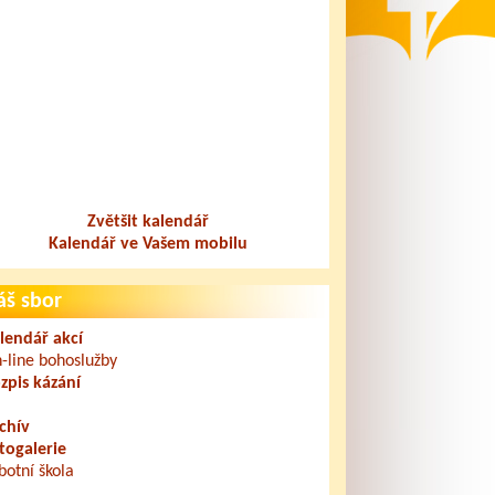
Zvětšit kalendář
Kalendář ve Vašem mobilu
áš sbor
lendář akcí
-line bohoslužby
zpis kázání
chív
togalerie
botní škola