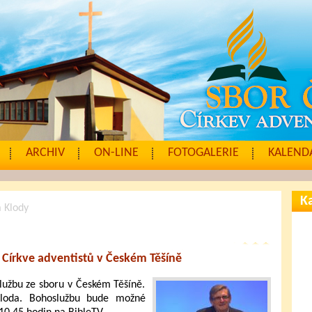
ARCHIV
ON-LINE
FOTOGALERIE
KALENDÁ
Ka
 Klody
 Církve adventistů v Českém Těšíně
lužbu ze sboru v Českém Těšíně.
loda. Bohoslužbu bude možné