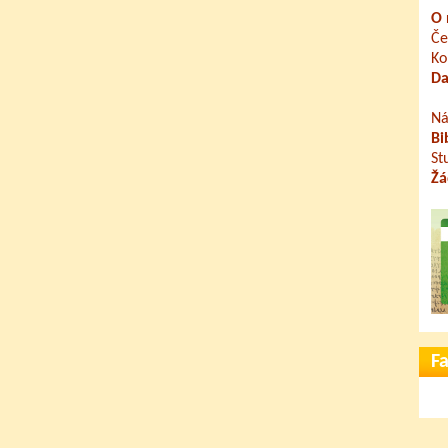
O 
Če
Ko
Da
Ná
Bi
St
Žá
F