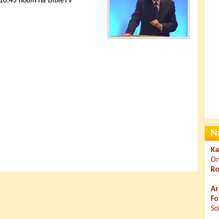
 10.45 hodin na BibleTV
N
Ka
On
Ro
Ar
Fo
So