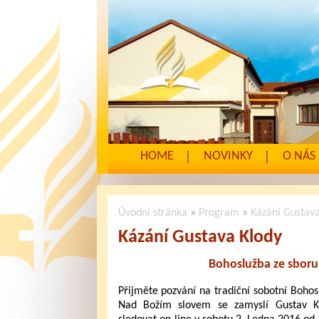
HOME
NOVINKY
O NÁS
Úvodní stránka
»
Program
»
Kázání Gustava
Kázání Gustava Klody
Bohoslužba ze sboru
Přijměte pozvání na tradiční sobotní Bohos
Nad Božím slovem se zamyslí Gustav K