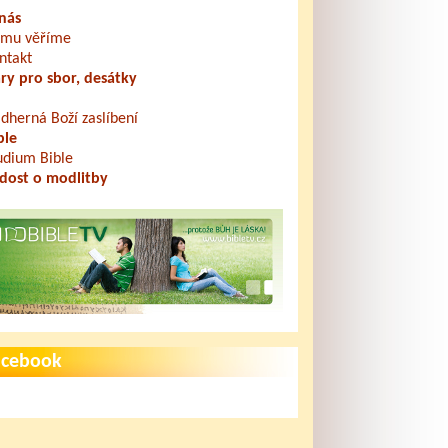
nás
mu věříme
ntakt
ry pro sbor, desátky
dherná Boží zaslíbení
ble
udium Bible
dost o modlitby
acebook