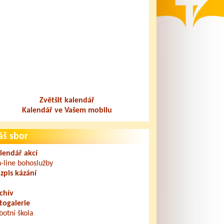
Zvětšit kalendář
Kalendář ve Vašem mobilu
áš sbor
lendář akcí
-line bohoslužby
zpis kázání
chív
togalerie
botní škola