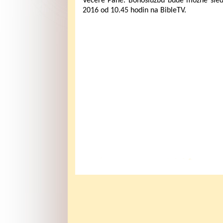
Večeře Páně. Bohoslužbu bude možné sledo
2016 od 10.45 hodin na BibleTV.