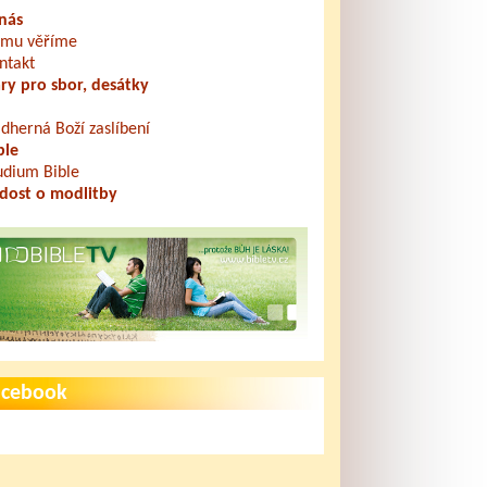
nás
mu věříme
ntakt
ry pro sbor, desátky
dherná Boží zaslíbení
ble
udium Bible
dost o modlitby
acebook