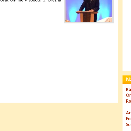
vat on-line v sobotu 5. března
N
Ka
On
Ro
Ar
Fo
So