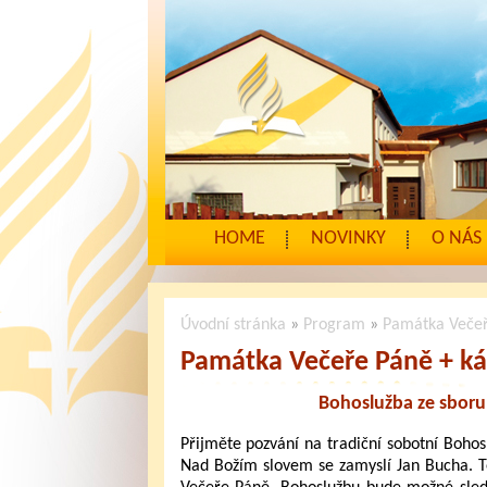
HOME
NOVINKY
O NÁS
Úvodní stránka
»
Program
»
Památka Večeř
Památka Večeře Páně + ká
Bohoslužba ze sboru
Přijměte pozvání na tradiční sobotní Bohos
Nad Božím slovem se zamyslí Jan Bucha. T