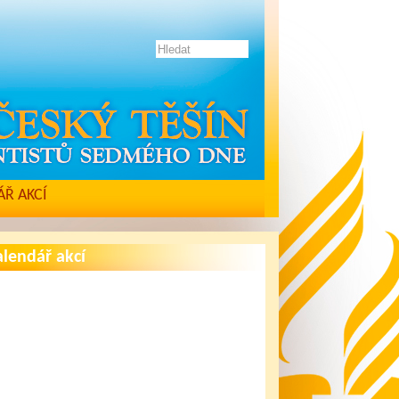
Ř AKCÍ
lendář akcí