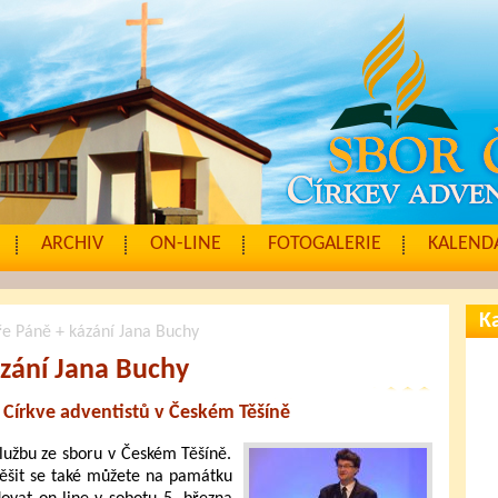
ARCHIV
ON-LINE
FOTOGALERIE
KALENDÁ
Ka
e Páně + kázání Jana Buchy
zání Jana Buchy
 Církve adventistů v Českém Těšíně
lužbu ze sboru v Českém Těšíně.
ěšit se také můžete na památku