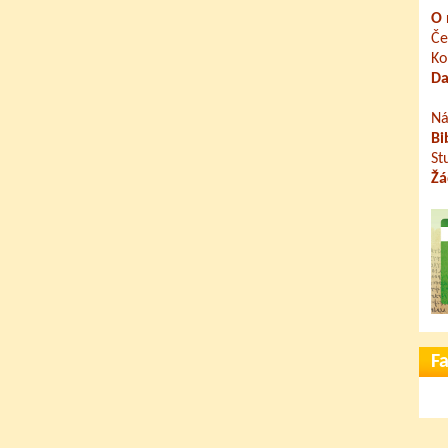
O 
Če
Ko
Da
Ná
Bi
St
Žá
F